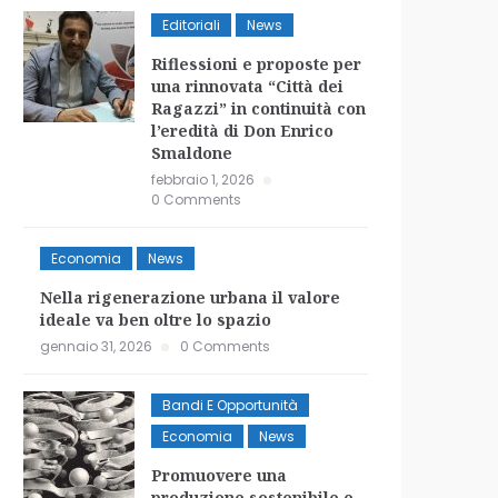
Editoriali
News
Riflessioni e proposte per
una rinnovata “Città dei
Ragazzi” in continuità con
l’eredità di Don Enrico
Smaldone
febbraio 1, 2026
0 Comments
Economia
News
Nella rigenerazione urbana il valore
ideale va ben oltre lo spazio
gennaio 31, 2026
0 Comments
Bandi E Opportunità
Economia
News
Promuovere una
produzione sostenibile e