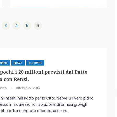
3
4
5
6
oriali
News
Turismo
pochi i 20 milioni previsti dal Patto
o con Renzi.
nito
ottobre 27, 2016
ni inseriti nel Patto per la Città. Serve un vero piano
sa in sicurezza, la risoluzione di annosi grovigli
che offra concrete occasione di un...