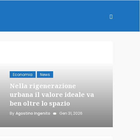
Economia
News
Nella rigenerazione
urbana il valore ideale va
ben oltre lo spazio
By
Agostino Ingenito
Gen 31, 2026