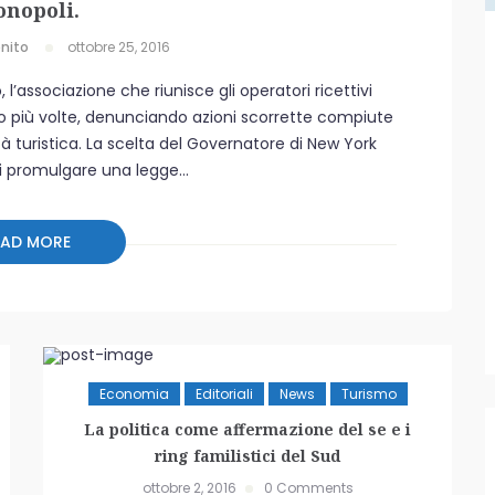
nopoli.
nito
ottobre 25, 2016
, l’associazione che riunisce gli operatori ricettivi
to più volte, denunciando azioni scorrette compiute
ità turistica. La scelta del Governatore di New York
promulgare una legge...
EAD MORE
Economia
Editoriali
News
Turismo
La politica come affermazione del se e i
ring familistici del Sud
ottobre 2, 2016
0 Comments