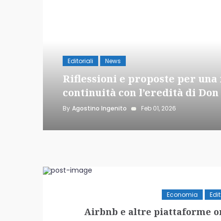
ntri
Editoriali
News
ve e
Riflessioni e proposte per una 
continuità con l’eredità di Do
By
Agostino Ingenito
Feb 01, 2026
Economia
Edit
Airbnb e altre piattaforme on