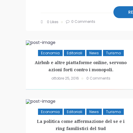
R
0 Comments
0
Likes
Economia
Editoriali
News
Turismo
Airbnb e altre piattaforme online, servono
azioni forti contro i monopoli.
ottobre 25, 2016
0 Comments
Economia
Editoriali
News
Turismo
La politica come affermazione del se e i
ring familistici del Sud