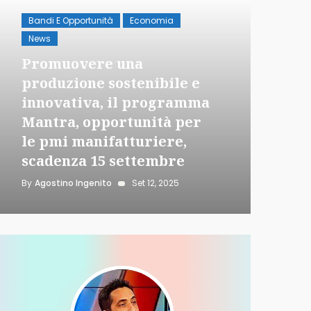
Bandi E Opportunità
Economia
News
Promuovere una
produzione sostenibile e
News
innovativa, il programma
“L’e
Mantra, opportunità per
il m
le pmi manifatturiere,
By
Agos
scadenza 15 settembre
By
Agostino Ingenito
Set 12, 2025