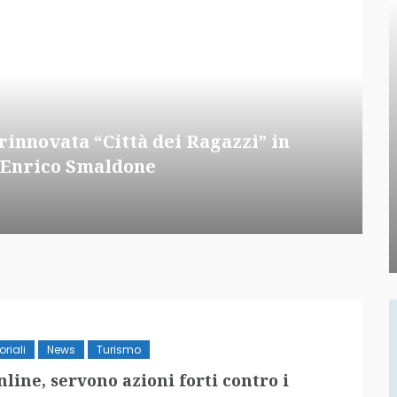
rinnovata “Città dei Ragazzi” in
n Enrico Smaldone
oriali
News
Turismo
line, servono azioni forti contro i