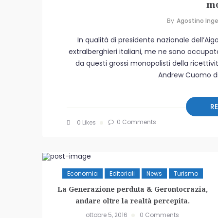
mo
By
Agostino Inge
In qualità di presidente nazionale dell’Aigo
extralberghieri italiani, me ne sono occupa
da questi grossi monopolisti della ricettiv
Andrew Cuomo di 
R
0 Comments
0
Likes
Economia
Editoriali
News
Turismo
La Generazione perduta & Gerontocrazia,
andare oltre la realtà percepita.
ottobre 5, 2016
0 Comments